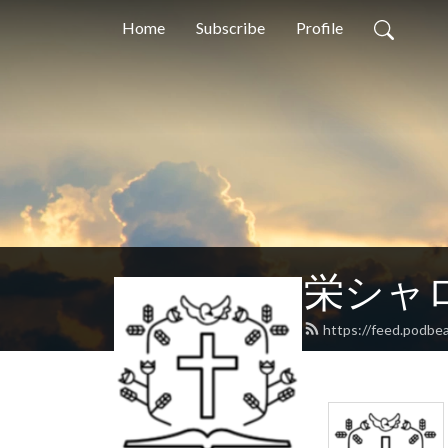
Home
Subscribe
Profile
栄シャ
https://feed.podbe