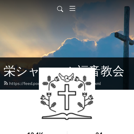
栄シャローム福音教会
https://feed.podbean.com/sakaeshalom/feed.xml